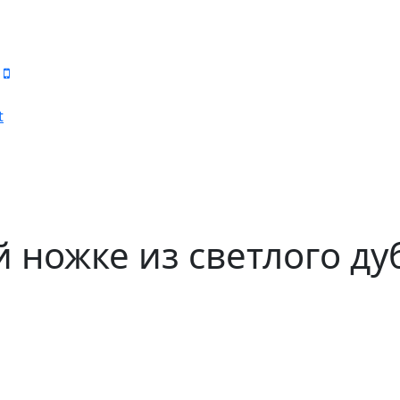
t
й ножке из светлого ду