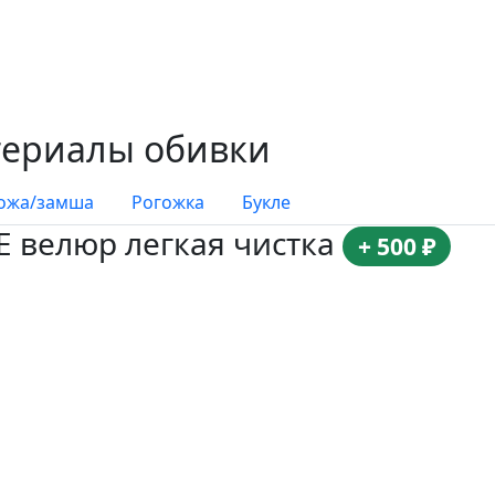
териалы обивки
кожа/замша
Рогожка
Букле
RE велюр легкая чистка
+ 500 ₽