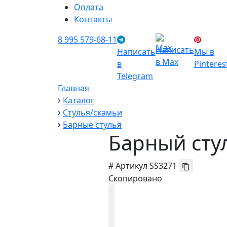
Оплата
Контакты
8 995 579-68-11
Написать
Написать
Мы в
в Max
в
Pinteres
Telegram
Главная
Каталог
Стулья/скамьи
Барные стулья
Барный сту
#
Артикул
SS3271
Скопировано