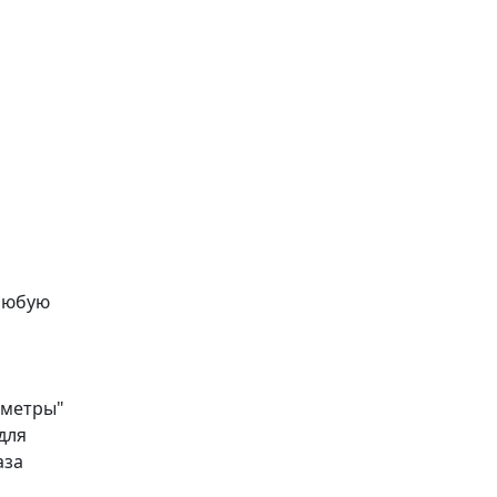
любую
аметры"
для
аза