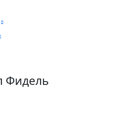
t
л Фидель