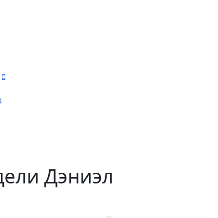
t
дели Дэниэл